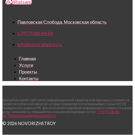
Vk
Whatsapp
Павловская Слобода, Московская область
+7(977)100-84-84
info@novorizhstroy.ru
Главная
Услуги
Проекты
Контакты
Данный интернет-сайт носит информационный характер и ни при каких условиях не
является публичной офертой, которая определяется положениями Статьи 437 (2)
Гражданского кодекса РФ. Для получения подробной информации о стоимости наших
услуг, пожалуйста, обращайтесь к нашим менеджерам по тел:
+7(977)100-84-
84
.
Политика конфиденциальности
.
© 2026 NOVORIZHSTROY