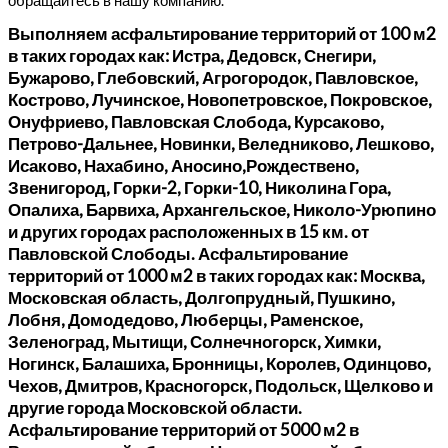
обращайтесь в нашу компанию.
Выполняем асфальтирование территорий от 100 м2
в таких городах как: Истра, Дедовск, Снегири,
Бужарово, Глебовский, Агрогородок, Павловское,
Кострово, Лучинское, Новопетровское, Покровское,
Онуфриево, Павловская Слобода, Курсаково,
Петрово-Дальнее, Новинки, Веледниково, Лешково,
Исаково, Нахабино, Аносино,Рождествено,
Звенигород, Горки-2, Горки-10, Николина Гора,
Опалиха, Барвиха, Архангельское, Николо-Урюпино
и других городах расположенных в 15 км. от
Павловской Слободы. Асфальтирование
территорий от 1000 м2 в таких городах как: Москва,
Московская область, Долгопрудный, Пушкино,
Лобня, Домодедово, Люберцы, Раменское,
Зеленоград, Мытищи, Солнечногорск, Химки,
Ногинск, Балашиха, Бронницы, Королев, Одинцово,
Чехов, Дмитров, Красногорск, Подольск, Щелково и
другие города Московской области.
Асфальтирование территорий от 5000 м2 в