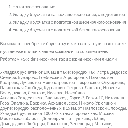
На готовое основание
Укладку брусчатки на песчаное основание, с подготовкой
Укладку брусчатки с подготовкой щебеночного основания
Укладку брусчатки с подготовкой бетонного основания
Вы можете приобрести брусчатку и заказать услуги по доставке
и установке плитки в нашей компании по хорошей цене.
Работаем как с физическими, так и с юридическими лицами.
Укладка брусчатки от 100 м2 в таких городах как: Истра, Дедовск,
Снегири, Бужарово, Глебовский, Агрогородок, Павловское,
Кострово, Лучинское, Новопетровское, Покровское, Онуфриево,
Павловская Слобода, Курсаково, Петрово-Дальнее, Новинки,
Веледниково, Лешково, Исаково, Нахабино,
Аносино,Рождествено, Звенигород, Горки-2, Горки-10, Николина
Гора, Опалиха, Барвиха, Архангельское, Николо-Урюпино и
других городах расположенных в 15 км. от Павловской Слободы.
Укладка брусчатки от 1000 м2 в таких городах как: Москва,
Московская область, Долгопрудный, Пушкино, Лобня,
Домодедово, Люберцы, Раменское, Зеленоград, Мытищи,