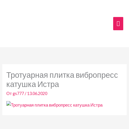
Перейти
Гла
к
содержимому
мен
Тротуарная плитка вибропресс
катушка Истра
От
gs777
/
13.06.2020