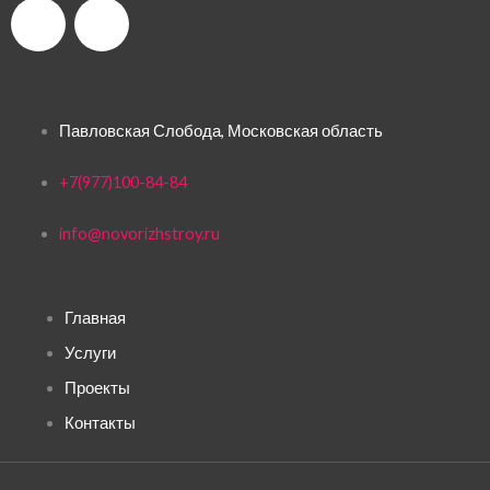
V
W
k
h
a
Павловская Слобода, Московская область
t
+7(977)100-84-84
s
info@novorizhstroy.ru
a
Главная
p
Услуги
p
Проекты
Контакты