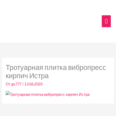
Перейти
Гла
к
содержимому
мен
Тротуарная плитка вибропресс
кирпич Истра
От
gs777
/
13.06.2020