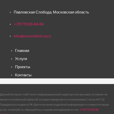
Павловская Слобода, Московская область
+7(977)100-84-84
info@novorizhstroy.ru
Главная
Услуги
Проекты
Контакты
Данный интернет-сайт носит информационный характер и ни при каких условиях не
является публичной офертой, которая определяется положениями Статьи 437 (2)
Гражданского кодекса РФ. Для получения подробной информации о стоимости наших
услуг, пожалуйста, обращайтесь к нашим менеджерам по тел:
+7(977)100-84-