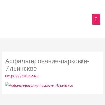
Перейти
Гла
к
содержимому
мен
Асфальтирование-парковки-
Ильинское
От
gs777
/
10.06.2020