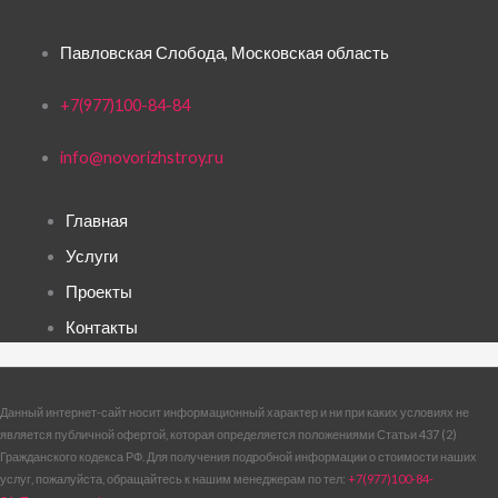
Павловская Слобода, Московская область
+7(977)100-84-84
info@novorizhstroy.ru
Главная
Услуги
Проекты
Контакты
Данный интернет-сайт носит информационный характер и ни при каких условиях не
является публичной офертой, которая определяется положениями Статьи 437 (2)
Гражданского кодекса РФ. Для получения подробной информации о стоимости наших
услуг, пожалуйста, обращайтесь к нашим менеджерам по тел:
+7(977)100-84-